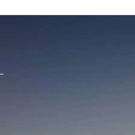
Modelos
ROX01
Rox Adamas
Configuracion Adamas
Rox Life
Contáctanos